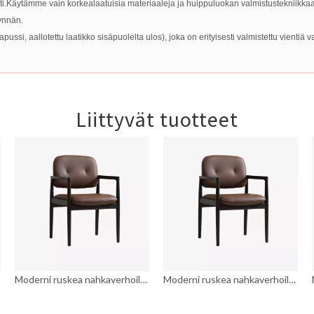
i.Käytämme vain korkealaatuisia materiaaleja ja huippuluokan valmistustekniikkaa
synnän.
si, aallotettu laatikko sisäpuolelta ulos), joka on erityisesti valmistettu vientiä v
Liittyvät tuotteet
Moderni ruskea nahkaverhoiltu avoin selkä Accent Chair ruokapöydän nojatuolit
Moderni ruskea nahkaverhoiltu avoin selkä Accent Chair ruokapöydän nojatuolit