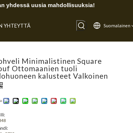
n yhdessä uusia mahdollisuuksia!
IN YHTEYTTÄ
Suomalainen
ohveli Minimalistinen Square
ouf Ottomaanien tuoli
lohuoneen kalusteet Valkoinen
a:
li:
848
ndi: