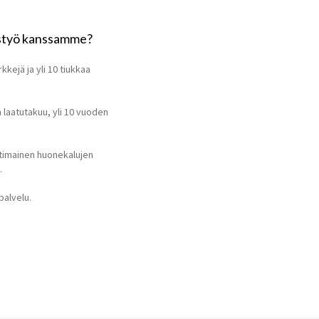
eistyö kanssamme?
kejä ja yli 10 tiukkaa
laatutakuu, yli 10 vuoden
timainen huonekalujen
.
palvelu.