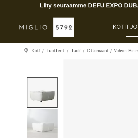
Liity seuraamme DEFU EXPO DUBAI
KOTI
TUO
Koti
/
Tuotteet
/
Tuoli
/
Ottomaani
/
Vohveli Mini