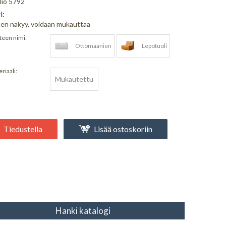
lio 5792
i:
en näkyy, voidaan mukauttaa
teen nimi:
Ottomaanien
Lepotuoli
riaali:
Mukautettu
Tiedustella
Lisää ostoskoriin
Hanki katalogi