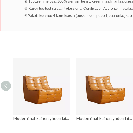
④ Tuotteemme ovat 100% vientiin, toimitukseen maailmanlaajuisest
⑤ Kaikki tuotteet saivat Professional Certification Authorityn hyväk
⑥Paketti koostuu 4 kerroksesta (puskurisienipaperi, puurunko, kuplapus
Moderni nahkainen yhden laiska sohvatuoli, verhoiltu käsivarreton lepotuoli
Moderni nahkainen yhden laiska sohvatuoli, verhoiltu käsivarreton lepotuoli
Moderni nahkainen yhden laiska sohvatuoli, verhoiltu käsivarreton lepotuoli