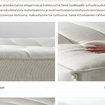
 yksinkertaista eleganssia ja toimivuutta.Tämä tyylikkäällä vohveliruuduk
ensiluokkaisista materiaaleista ja moitteettomasta käsityöstä kestävy
 kyseessä olohuone, makuuhuone tai työhuone, tämä ottomaanien rahisett
aat