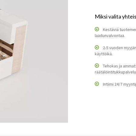
Miksi valita yht
Kestäviä tuotemerk
laadunvalvontaa.
2-5 vuoden myyjän 
käyttöikä.
Tehokas ja ammat
räätälöintitukkupalvelu
Intiimi 24/7 myynti