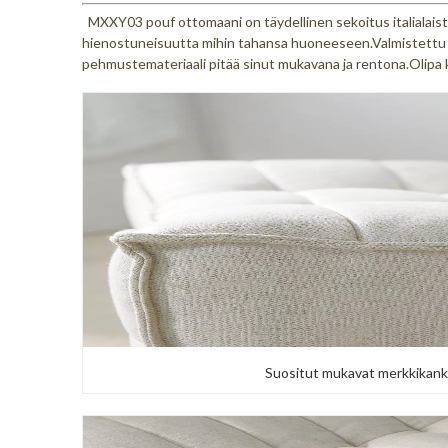
MXXY03 pouf ottomaani on täydellinen sekoitus italialaista
hienostuneisuutta mihin tahansa huoneeseen.Valmistettu 
pehmustemateriaali pitää sinut mukavana ja rentona.Olipa
Suositut mukavat merkkikank