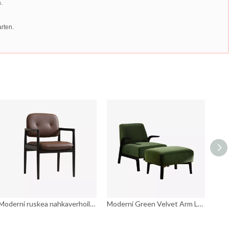
.
arten.
Moderni ruskea nahkaverhoiltu avoin selkä Accent Chair ruokapöydän nojatuolit
Moderni Green Velvet Arm Lounge tuoli ottomaanien kanssa