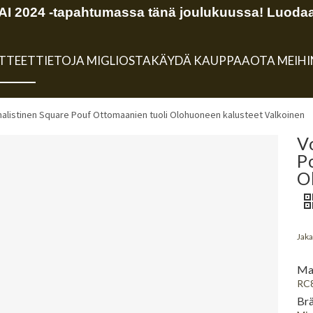
 2024 -tapahtumassa tänä joulukuussa! Luodaa
TTEET
TIETOJA MIGLIOSTA
KÄYDÄ KAUPPAA
OTA MEIH
malistinen Square Pouf Ottomaanien tuoli Olohuoneen kalusteet Valkoinen
V
P
O
Jaka
Mal
RC
Brä