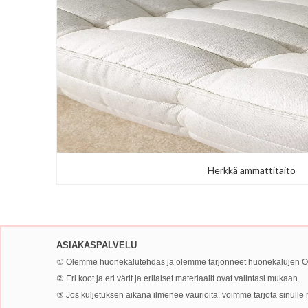
Herkkä ammattitaito
ASIAKASPALVELU
① Olemme huonekalutehdas ja olemme tarjonneet huonekalujen OE
② Eri koot ja eri värit ja erilaiset materiaalit ovat valintasi mukaan.
③ Jos kuljetuksen aikana ilmenee vaurioita, voimme tarjota sinulle