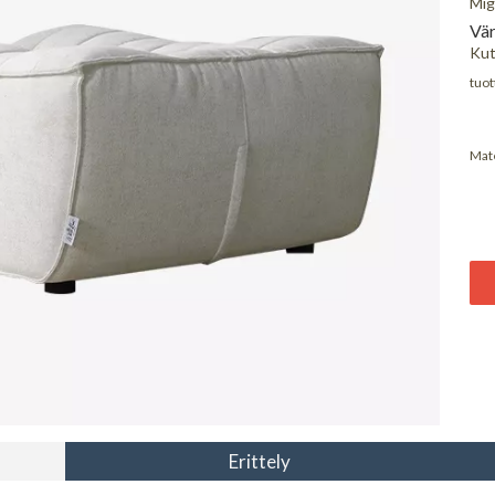
Mig
Vär
Kut
tuot
Mate
Erittely