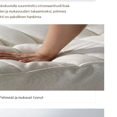
kokuviolla suunniteltu ottomaanituoli lisää
yden ja mukavuuden takaamiseksi, pehmeä
i on pakollinen hankinta.
Pehmeät ja mukavat tyynyt