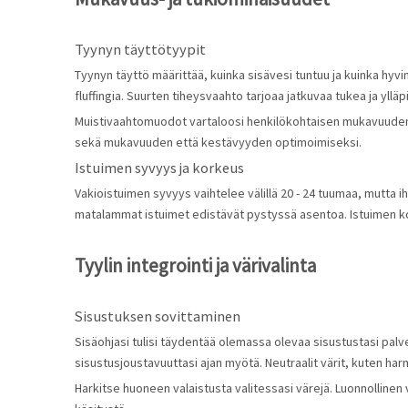
Tyynyn täyttötyypit
Tyynyn täyttö määrittää, kuinka sisävesi tuntuu ja kuinka hyv
fluffingia. Suurten tiheysvaahto tarjoaa jatkuvaa tukea ja yllä
Muistivaahtomuodot vartaloosi henkilökohtaisen mukavuuden 
sekä mukavuuden että kestävyyden optimoimiseksi.
Istuimen syvyys ja korkeus
Vakioistuimen syvyys vaihtelee välillä 20 - 24 tuumaa, mutta 
matalammat istuimet edistävät pystyssä asentoa. Istuimen kor
Tyylin integrointi ja värivalinta
Sisustuksen sovittaminen
Sisäohjasi tulisi täydentää olemassa olevaa sisustustasi palvele
sisustusjoustavuuttasi ajan myötä. Neutraalit värit, kuten ha
Harkitse huoneen valaistusta valitessasi värejä. Luonnollinen 