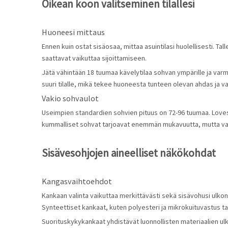
Oikean koon valitseminen tilallesi
Huoneesi mittaus
Ennen kuin ostat sisäosaa, mittaa asuintilasi huolellisesti. Ta
saattavat vaikuttaa sijoittamiseen.
Jätä vähintään 18 tuumaa kävelytilaa sohvan ympärille ja varmis
suuri tilalle, mikä tekee huoneesta tunteen olevan ahdas ja v
Vakio sohvaulot
Useimpien standardien sohvien pituus on 72-96 tuumaa. Lovesea
kummalliset sohvat tarjoavat enemmän mukavuutta, mutta vaa
Sisävesohjojen aineelliset näkökohdat
Kangasvaihtoehdot
Kankaan valinta vaikuttaa merkittävästi sekä sisävohusi ulkon
Synteettiset kankaat, kuten polyesteri ja mikrokuituvastus tahr
Suorituskykykankaat yhdistävät luonnollisten materiaalien ul