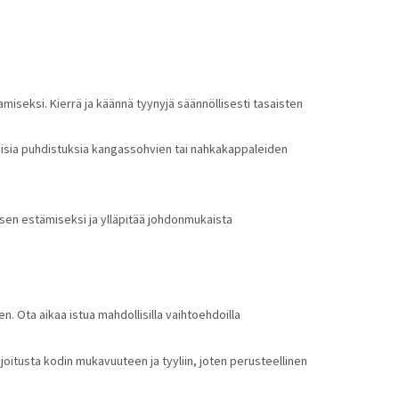
miseksi. Kierrä ja käännä tyynyjä säännöllisesti tasaisten 
aisia puhdistuksia kangassohvien tai nahkakappaleiden 
isen estämiseksi ja ylläpitää johdonmukaista 
 Ota aikaa istua mahdollisilla vaihtoehdoilla 
oitusta kodin mukavuuteen ja tyyliin, joten perusteellinen 