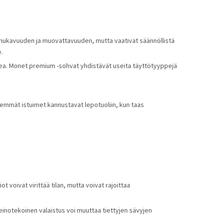
n mukavuuden ja muovattavuuden, mutta vaativat säännöllistä 
e.
a. Monet premium -sohvat yhdistävät useita täyttötyyppejä 
vemmät istuimet kannustavat lepotuoliin, kun taas 
 voivat virittää tilan, mutta voivat rajoittaa 
einotekoinen valaistus voi muuttaa tiettyjen sävyjen 