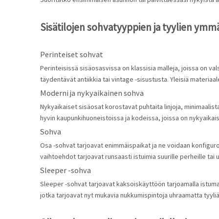
Sisätilojen sohvatyyppien ja tyylien ym
Perinteiset sohvat
Perinteisissä sisäosasvissa on klassisia malleja, joissa on val
täydentävät antiikkia tai vintage -sisustusta. Yleisiä materiaa
Moderni ja nykyaikainen sohva
Nykyaikaiset sisäosat korostavat puhtaita linjoja, minimaalista 
hyvin kaupunkihuoneistoissa ja kodeissa, joissa on nykyaikais
Sohva
Osa -sohvat tarjoavat enimmäispaikat ja ne voidaan konfiguroi
vaihtoehdot tarjoavat runsaasti istuimia suurille perheille tai
Sleeper -sohva
Sleeper -sohvat tarjoavat kaksoiskäyttöön tarjoamalla istumap
jotka tarjoavat nyt mukavia nukkumispintoja uhraamatta tyyliä