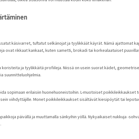
märtäminen
ssatut käsivarret, tuftatut selkänojat ja tyylikkäät käyrät. Nämä ajattomat k
leja ovat rikkaat kankaat, kuten sametti, brokadi tai korkealaatuiset puuvill
koristeita ja tyylikkäitä profiileja. Niissä on usein suorat kädet, geometriset
ia suunnitteluohjelmia.
da sopimaan erilaisiin huonehuoneistoihin. L-muotoiset poikkileikkaukset to
 usein viihdyttäjille. Monet poikkileikkaukset sisältävät kiesipöytät tai lep
aikkoja päivällä ja muuttamalla sänkyihin yöllä. Nykyaikaiset nukkuja -sohv
.