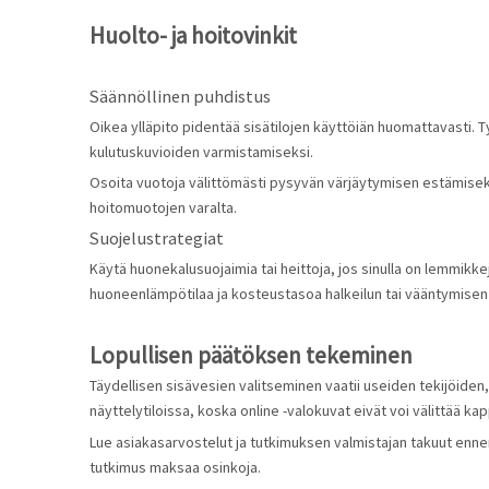
Huolto- ja hoitovinkit
Säännöllinen puhdistus
Oikea ylläpito pidentää sisätilojen käyttöiän huomattavasti. Ty
kulutuskuvioiden varmistamiseksi.
Osoita vuotoja välittömästi pysyvän värjäytymisen estämiseks
hoitomuotojen varalta.
Suojelustrategiat
Käytä huonekalusuojaimia tai heittoja, jos sinulla on lemmikke
huoneenlämpötilaa ja kosteustasoa halkeilun tai vääntymisen
Lopullisen päätöksen tekeminen
Täydellisen sisävesien valitseminen vaatii useiden tekijöiden,
näyttelytiloissa, koska online -valokuvat eivät voi välittää k
Lue asiakasarvostelut ja tutkimuksen valmistajan takuut enne
tutkimus maksaa osinkoja.