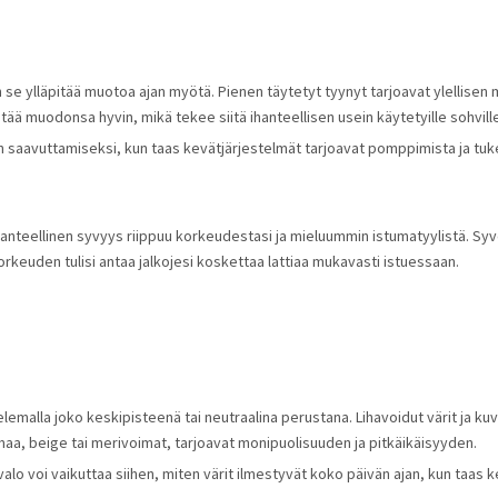
in se ylläpitää muotoa ajan myötä. Pienen täytetyt tyynyt tarjoavat ylellise
pitää muodonsa hyvin, mikä tekee siitä ihanteellisen usein käytetyille sohvill
saavuttamiseksi, kun taas kevätjärjestelmät tarjoavat pomppimista ja tuke
ihanteellinen syvyys riippuu korkeudestasi ja mieluummin istumatyylistä. Sy
keuden tulisi antaa jalkojesi koskettaa lattiaa mukavasti istuessaan.
malla joko keskipisteenä tai neutraalina perustana. Lihavoidut värit ja kuviot
rmaa, beige tai merivoimat, tarjoavat monipuolisuuden ja pitkäikäisyyden.
valo voi vaikuttaa siihen, miten värit ilmestyvät koko päivän ajan, kun taas k