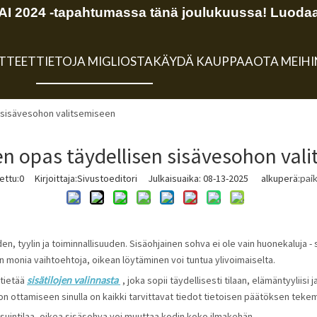
 2024 -tapahtumassa tänä joulukuussa! Luodaa
TTEET
TIETOJA MIGLIOSTA
KÄYDÄ KAUPPAA
OTA MEIH
n sisävesohon valitsemiseen
en opas täydellisen sisävesohon val
ettu:
0
Kirjoittaja:Sivustoeditori Julkaisuaika: 08-13-2025 alkuperä:
pai
 tyylin ja toiminnallisuuden. Sisäohjainen sohva ei ole vain huonekaluja - s
n monia vaihtoehtoja, oikean löytäminen voi tuntua ylivoimaiselta.
tietää 
sisätilojen valinnasta 
 , joka sopii täydellisesti tilaan, elämäntyyliisi
 ottamiseen sinulla on kaikki tarvittavat tiedot tietoisen päätöksen teke
suintilaa, oikea sisäsohva voi muuttaa kodin koko ilmakehän.