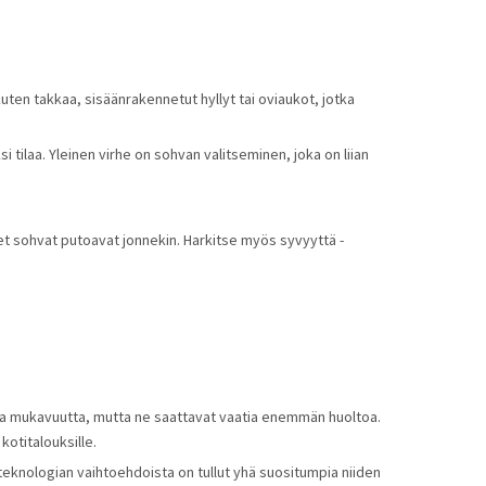
uten takkaa, sisäänrakennetut hyllyt tai oviaukot, jotka 
tilaa. Yleinen virhe on sohvan valitseminen, joka on liian 
t sohvat putoavat jonnekin. Harkitse myös syvyyttä - 
 ja mukavuutta, mutta ne saattavat vaatia enemmän huoltoa. 
kotitalouksille.
eknologian vaihtoehdoista on tullut yhä suositumpia niiden 