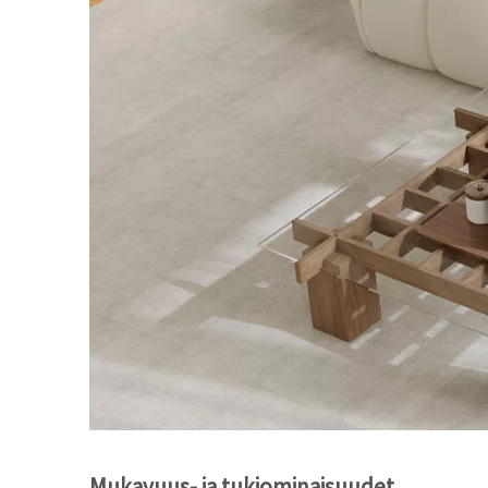
Mukavuus- ja tukiominaisuudet