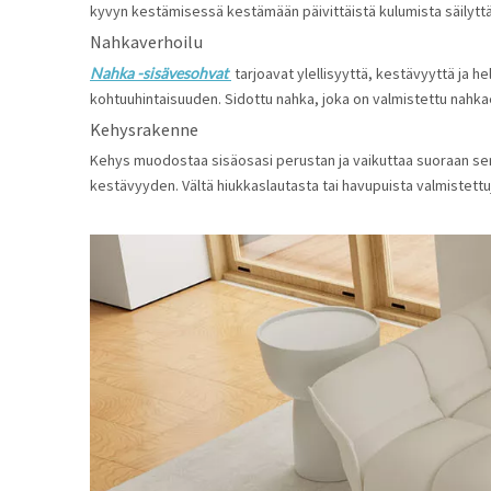
kyvyn kestämisessä kestämään päivittäistä kulumista säilytt
Nahkaverhoilu
Nahka -sisävesohvat 
 tarjoavat ylellisyyttä, kestävyyttä ja 
kohtuuhintaisuuden. Sidottu nahka, joka on valmistettu nahkae
Kehysrakenne
Kehys muodostaa sisäosasi perustan ja vaikuttaa suoraan sen 
kestävyyden. Vältä hiukkaslautasta tai havupuista valmistettu