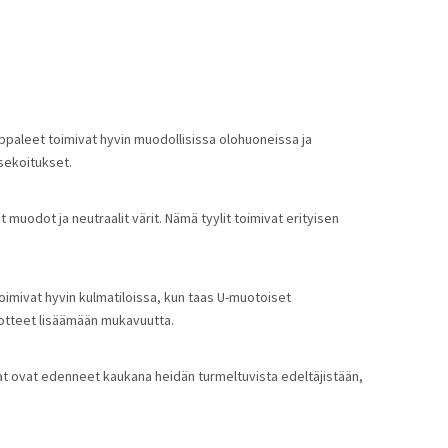
appaleet toimivat hyvin muodollisissa olohuoneissa ja 
asekoitukset.
 muodot ja neutraalit värit. Nämä tyylit toimivat erityisen 
imivat hyvin kulmatiloissa, kun taas U-muotoiset 
otuotteet lisäämään mukavuutta.
at ovat edenneet kaukana heidän turmeltuvista edeltäjistään, 