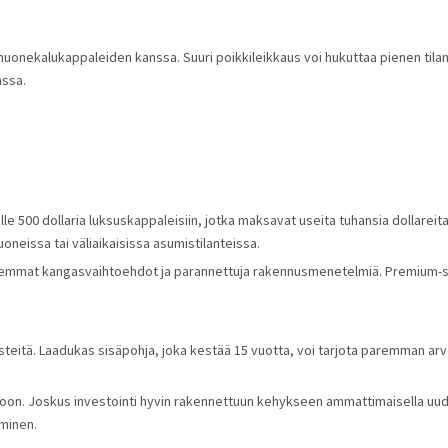
 huonekalukappaleiden kanssa. Suuri poikkileikkaus voi hukuttaa pienen tila
assa.
lle 500 dollaria luksuskappaleisiin, jotka maksavat useita tuhansia dollareit
oneissa tai väliaikaisissa asumistilanteissa.
aremmat kangasvaihtoehdot ja parannettuja rakennusmenetelmiä. Premium-sohv
isteitä. Laadukas sisäpohja, joka kestää 15 vuotta, voi tarjota paremman ar
oon. Joskus investointi hyvin rakennettuun kehykseen ammattimaisella uude
aminen.