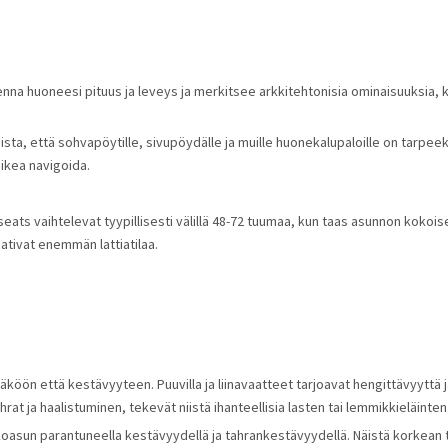
llenna huoneesi pituus ja leveys ja merkitsee arkkitehtonisia ominaisuuksia, k
ta, että sohvapöytille, sivupöydälle ja muille huonekalupaloille on tarpeeksi 
aikea navigoida.
ts vaihtelevat tyypillisesti välillä 48-72 tuumaa, kun taas asunnon kokoise
tivat enemmän lattiatilaa.
äköön että kestävyyteen. Puuvilla ja liinavaatteet tarjoavat hengittävyyttä
at ja haalistuminen, tekevät niistä ihanteellisia lasten tai lemmikkieläinten 
koasun parantuneella kestävyydellä ja tahrankestävyydellä. Näistä korkean t