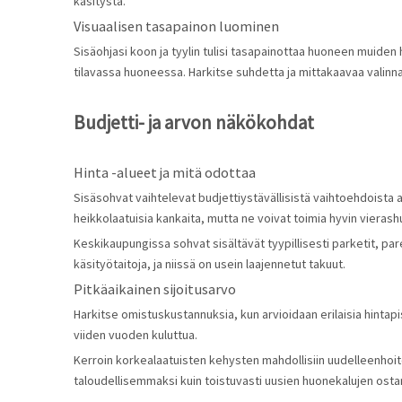
käsitystä.
Visuaalisen tasapainon luominen
Sisäohjasi koon ja tyylin tulisi tasapainottaa huoneen muiden
tilavassa huoneessa. Harkitse suhdetta ja mittakaavaa valinn
Budjetti- ja arvon näkökohdat
Hinta -alueet ja mitä odottaa
Sisäsohvat vaihtelevat budjettiystävällisistä vaihtoehdoista a
heikkolaatuisia kankaita, mutta ne voivat toimia hyvin vierashu
Keskikaupungissa sohvat sisältävät tyypillisesti parketit, p
käsityötaitoja, ja niissä on usein laajennetut takuut.
Pitkäaikainen sijoitusarvo
Harkitse omistuskustannuksia, kun arvioidaan erilaisia hintap
viiden vuoden kuluttua.
Kerroin korkealaatuisten kehysten mahdollisiin uudelleenhoit
taloudellisemmaksi kuin toistuvasti uusien huonekalujen ost