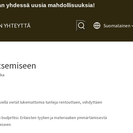
n yhdessä uusia mahdollisuuksia!
IN YHTEYTTÄ
Suomalainen
itsemiseen
kka
iellä vietät lukemattomia tunteja rentouttaen, viihdyttäen 
 ja budjettisi. Erilaisten tyylien ja materiaalien ymmärtämisestä 
miseen.