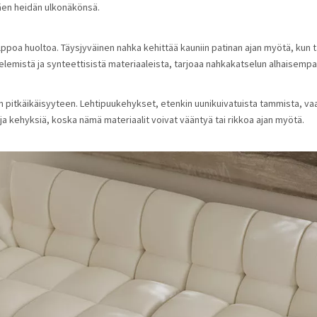
äen heidän ulkonäkönsä.
helppoa huoltoa. Täysjyväinen nahka kehittää kauniin patinan ajan myötä, kun 
lemistä ja synteettisistä materiaaleista, tarjoaa nahkakatselun alhaisempaa
pitkäikäisyyteen. Lehtipuukehykset, etenkin uunikuivatuista tammista, vaah
ja kehyksiä, koska nämä materiaalit voivat vääntyä tai rikkoa ajan myötä.