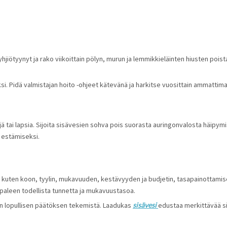
hjiötyynyt ja rako viikoittain pölyn, murun ja lemmikkieläinten hiusten poista
i. Pidä valmistajan hoito -ohjeet kätevänä ja harkitse vuosittain ammattim
jä tai lapsia. Sijoita sisävesien sohva pois suorasta auringonvalosta häipym
 estämiseksi.
 kuten koon, tyylin, mukavuuden, kestävyyden ja budjetin, tasapainottamisen.
appaleen todellista tunnetta ja mukavuustasoa.
n lopullisen päätöksen tekemistä. Laadukas 
sisävesi 
edustaa merkittävää sij