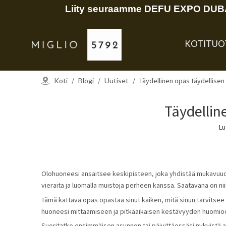
Liity seuraamme DEFU EXPO DUBAI
KOTI
TUO
Koti
/
Blogi
/
Uutiset
/
Täydellinen opas täydellise
Täydellin
Lu
Olohuoneesi ansaitsee keskipisteen, joka yhdistää mukavuuden,
vieraita ja luomalla muistoja perheen kanssa. Saatavana on nii
Tämä kattava opas opastaa sinut kaiken, mitä sinun tarvitsee 
huoneesi mittaamiseen ja pitkäaikaisen kestävyyden huomioon
Suoritatko ensimmäisen asunnon tai päivittäessäsi nykyistä a