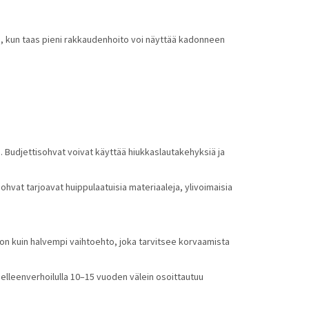
n, kun taas pieni rakkaudenhoito voi näyttää kadonneen 
a. Budjettisohvat voivat käyttää hiukkaslautakehyksiä ja 
at tarjoavat huippulaatuisia materiaaleja, ylivoimaisia 
von kuin halvempi vaihtoehto, joka tarvitsee korvaamista 
lleenverhoilulla 10–15 vuoden välein osoittautuu 