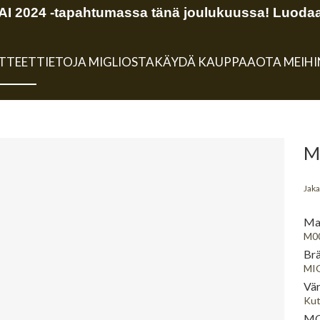
 2024 -tapahtumassa tänä joulukuussa! Luodaa
TTEET
TIETOJA MIGLIOSTA
KÄYDÄ KAUPPAA
OTA MEIH
M
Jaka
Mal
M0
Brä
MI
Vär
Kut
MO