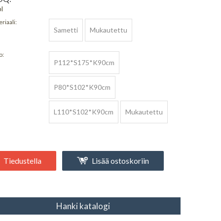
l
riaali:
Sametti
Mukautettu
o:
P112*S175*K90cm
P80*S102*K90cm
L110*S102*K90cm
Mukautettu
Tiedustella
Lisää ostoskoriin
Hanki katalogi