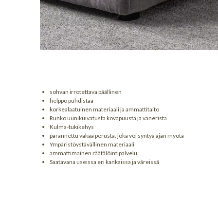
sohvan irrotettava päällinen
helppo puhdistaa
korkealaatuinen materiaali ja ammattitaito
Runko uunikuivatusta kovapuusta ja vanerista
Kulma-tukikehys
parannettu vakaa perusta, joka voi syntyä ajan myötä
Ympäristöystävällinen materiaali
ammattimainen räätälöintipalvelu
Saatavana useissa eri kankaissa ja väreissä