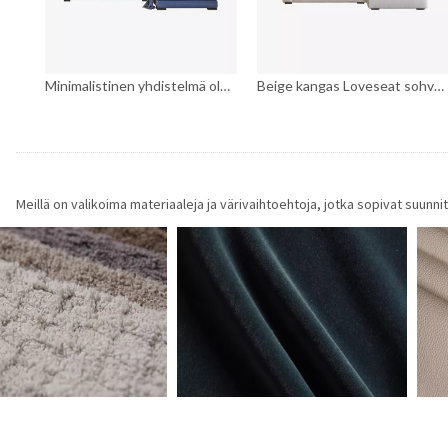
Minimalistinen yhdistelmä olohuoneen sohva
Beige kangas Loveseat sohva Lounge sohva sohva
Meillä on valikoima materiaaleja ja värivaihtoehtoja, jotka sopivat suun