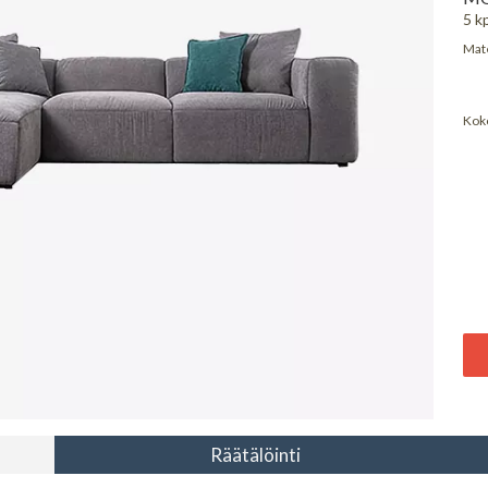
5 kp
Mate
Kok
Räätälöinti