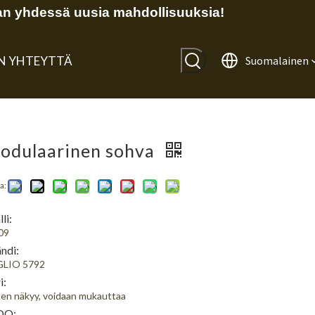
n yhdessä uusia mahdollisuuksia!
IN YHTEYTTÄ
Suomalainen
odulaarinen sohva
a:
li:
09
ndi:
GLIO 5792
i:
en näkyy, voidaan mukauttaa
Q: