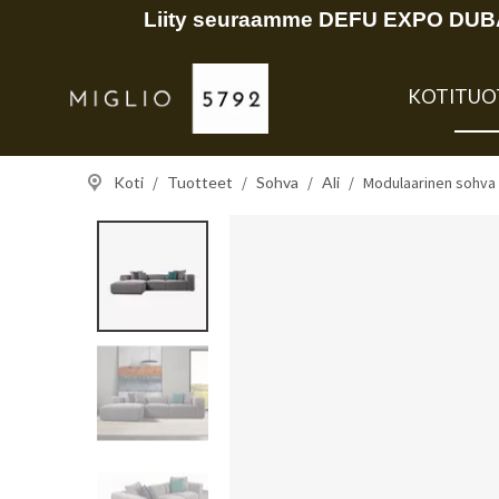
Liity seuraamme DEFU EXPO DUBAI
KOTI
TUO
Koti
/
Tuotteet
/
Sohva
/
Ali
/
Modulaarinen sohva