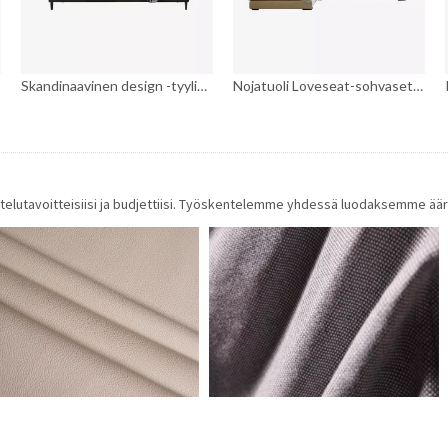
Skandinaavinen design -tyylinen huonekalu Nahkasohva
Nojatuoli Loveseat-sohvasetti tuolilla ja ottomaanilla
nittelutavoitteisiisi ja budjettiisi. Työskentelemme yhdessä luodaksemme ä