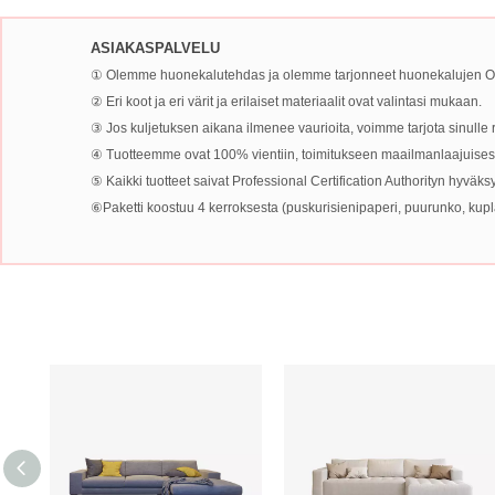
ASIAKASPALVELU
① Olemme huonekalutehdas ja olemme tarjonneet huonekalujen OE
② Eri koot ja eri värit ja erilaiset materiaalit ovat valintasi mukaan.
③ Jos kuljetuksen aikana ilmenee vaurioita, voimme tarjota sinulle
④ Tuotteemme ovat 100% vientiin, toimitukseen maailmanlaajuisest
⑤ Kaikki tuotteet saivat Professional Certification Authorityn hyväk
⑥Paketti koostuu 4 kerroksesta (puskurisienipaperi, puurunko, kuplapus