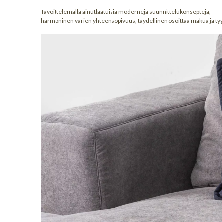
Tavoittelemalla ainutlaatuisia moderneja suunnittelukonsepteja,
harmoninen värien yhteensopivuus, täydellinen osoittaa makua ja tyy