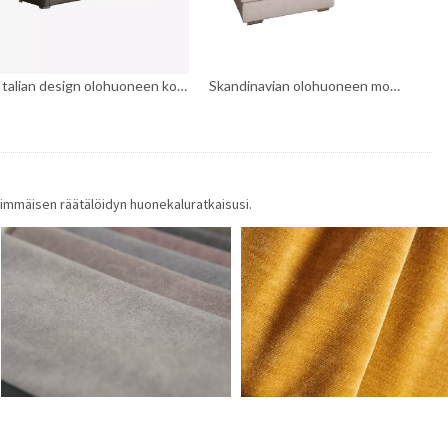
Italian design olohuoneen koti Harmaa kangas sohva
Skandinavian olohuoneen modulaarinen poikkipintainen kangassohva
ärimmäisen räätälöidyn huonekaluratkaisusi.