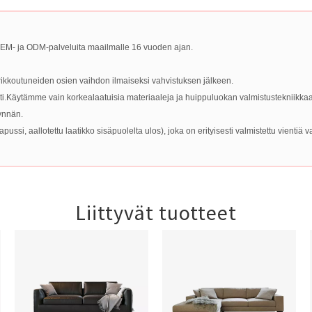
M- ja ODM-palveluita maailmalle 16 vuoden ajan.
 rikkoutuneiden osien vaihdon ilmaiseksi vahvistuksen jälkeen.
i.Käytämme vain korkealaatuisia materiaaleja ja huippuluokan valmistustekniikkaa
synnän.
si, aallotettu laatikko sisäpuolelta ulos), joka on erityisesti valmistettu vientiä v
Liittyvät tuotteet