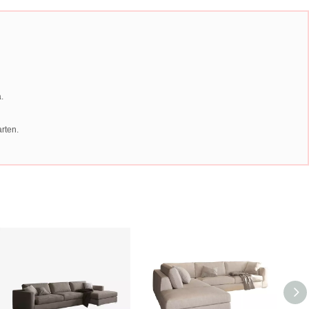
.
arten.