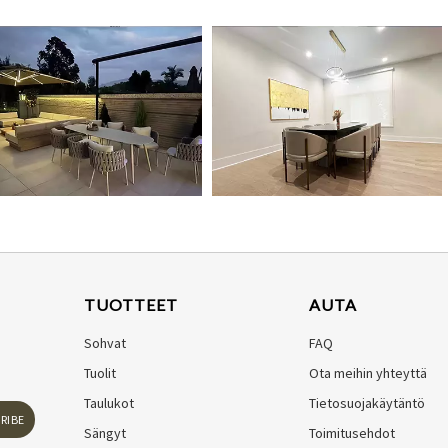
TUOTTEET
AUTA
Sohvat
FAQ
Tuolit
Ota meihin yhteyttä
Taulukot
Tietosuojakäytäntö
RIBE
Sängyt
Toimitusehdot