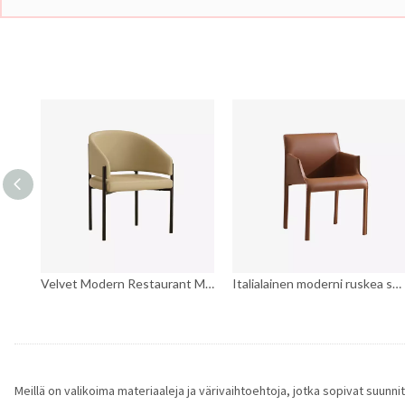
Velvet Modern Restaurant Metal ruokapöydän tuoli käsivarsilla
Velvet Modern Restaurant Metal ruokapöydän tuoli käsivarsilla
Italialainen moderni ruskea satula nahkaverhoiltu ruokapöydän nojatuoli
Meillä on valikoima materiaaleja ja värivaihtoehtoja, jotka sopivat suun