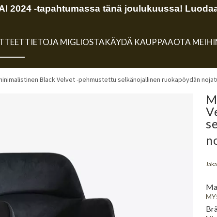
 2024 -tapahtumassa tänä joulukuussa! Luodaa
TTEET
TIETOJA MIGLIOSTA
KÄYDÄ KAUPPAA
OTA MEIH
inimalistinen Black Velvet -pehmustettu selkänojallinen ruokapöydän nojat
M
V
s
n
Jaka
Mal
MY
Brä