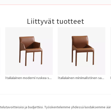
Liittyvät tuotteet
Italialainen moderni ruskea satula nahkaverhoiltu ruokapöydän nojatuoli
Italialainen minimalistinen satulanahkaverhoiltu kaareva selkänojallinen ruokailutuoli
nittelutavoitteisiisi ja budjettiisi. Työskentelemme yhdessä luodaksemme ä