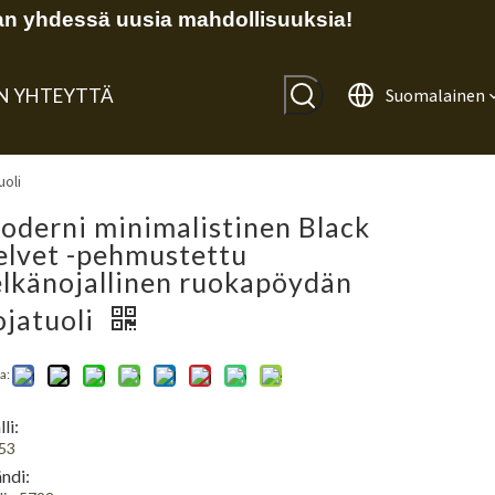
n yhdessä uusia mahdollisuuksia!
IN YHTEYTTÄ
Suomalainen
uoli
oderni minimalistinen Black
elvet -pehmustettu
elkänojallinen ruokapöydän
ojatuoli
a:
li:
53
ndi: