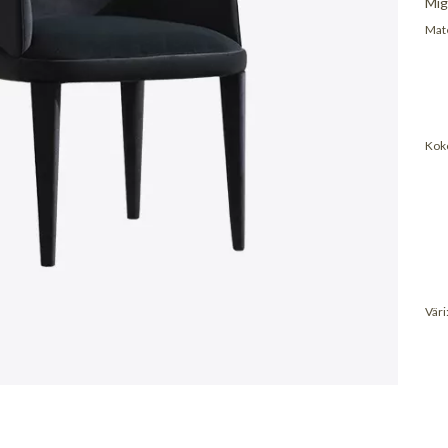
Mig
Mate
Koko
Väri