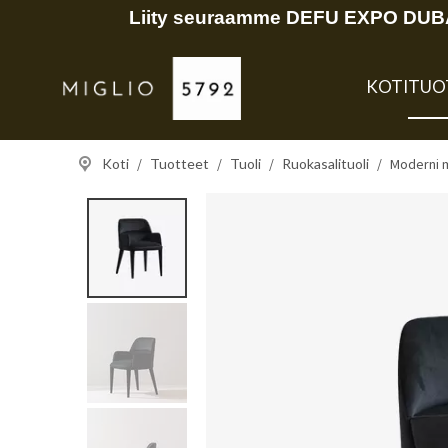
Liity seuraamme DEFU EXPO DUBAI
KOTI
TUO
Koti
/
Tuotteet
/
Tuoli
/
Ruokasalituoli
/
Moderni m