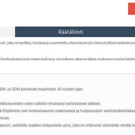
Räätälöinti
in, joka on tyylikäs, kestävä ja suunniteltu sinun tarpeisiisi.Siinä on tiheä vaahtomu
 korkealaatuisesta materiaalista ja sen tukeva rakenne takaa mukavan vuosien käytö
M- ja ODM-palveluita maailmalle 16 vuoden ajan.
 rikkoutuneiden osien vaihdon ilmaiseksi vahvistuksen jälkeen.
i.Käytämme vain korkealaatuisia materiaaleja ja huippuluokan valmistustekniikkaa
synnän.
si, aallotettu laatikko sisäpuolelta ulos), joka on erityisesti valmistettu vientiä v