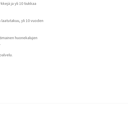
kejä ja yli 10 tiukkaa
laatutakuu, yli 10 vuoden
timainen huonekalujen
.
palvelu.