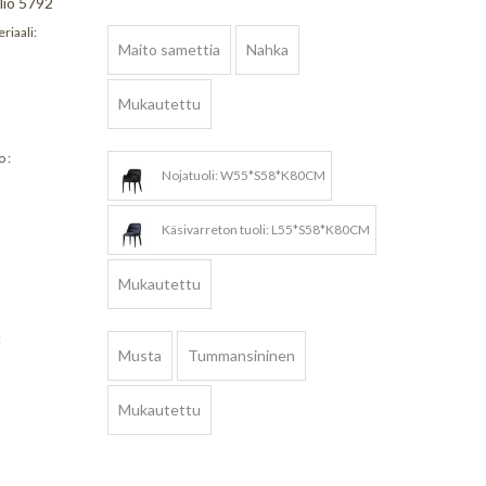
lio 5792
riaali:
Maito samettia
Nahka
Mukautettu
 :
Nojatuoli: W55*S58*K80CM
Käsivarreton tuoli: L55*S58*K80CM
Mukautettu
:
Musta
Tummansininen
Mukautettu