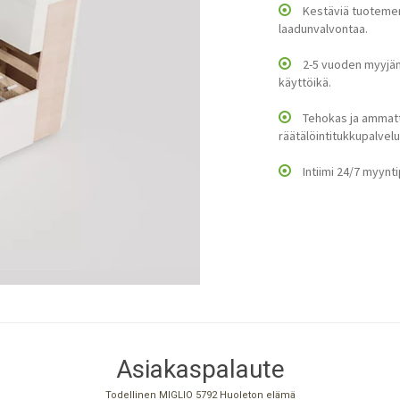
Kestäviä tuotemerk
laadunvalvontaa.
2-5 vuoden myyjän 
käyttöikä.
Tehokas ja ammat
räätälöintitukkupalvelu
Intiimi 24/7 myynti
Asiakaspalaute
Todellinen MIGLIO 5792 Huoleton elämä