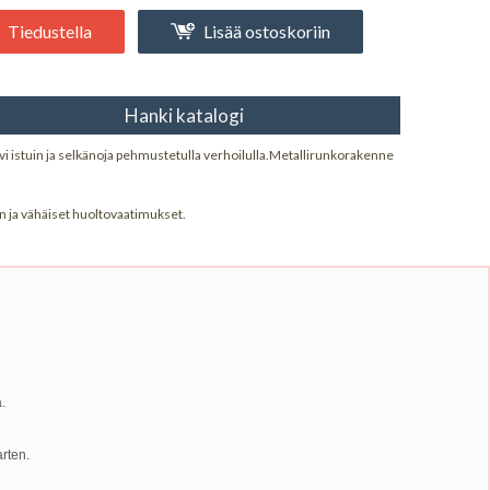
Tiedustella
Lisää ostoskoriin
Hanki katalogi
ovi istuin ja selkänoja pehmustetulla verhoilulla.Metallirunkorakenne
n ja vähäiset huoltovaatimukset.
.
arten.