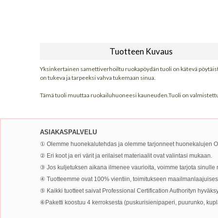
Tuotteen Kuvaus
Yksinkertainen samettiverhoiltu ruokapöydän tuoli on kätevä pöytäistu
on tukeva ja tarpeeksi vahva tukemaan sinua.
Tämä tuoli muuttaa ruokailuhuoneesi kauneuden.Tuoli on valmistettu
ASIAKASPALVELU
① Olemme huonekalutehdas ja olemme tarjonneet huonekalujen OE
② Eri koot ja eri värit ja erilaiset materiaalit ovat valintasi mukaan.
③ Jos kuljetuksen aikana ilmenee vaurioita, voimme tarjota sinulle
④ Tuotteemme ovat 100% vientiin, toimitukseen maailmanlaajuisest
⑤ Kaikki tuotteet saivat Professional Certification Authorityn hyväk
⑥Paketti koostuu 4 kerroksesta (puskurisienipaperi, puurunko, kuplapus