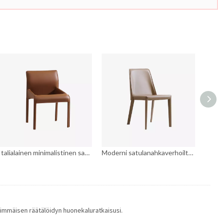
Italialainen minimalistinen satulanahkaverhoiltu kaareva selkänojallinen ruokailutuoli
Moderni satulanahkaverhoiltu keittiön tuoli metallijaloilla
ärimmäisen räätälöidyn huonekaluratkaisusi.