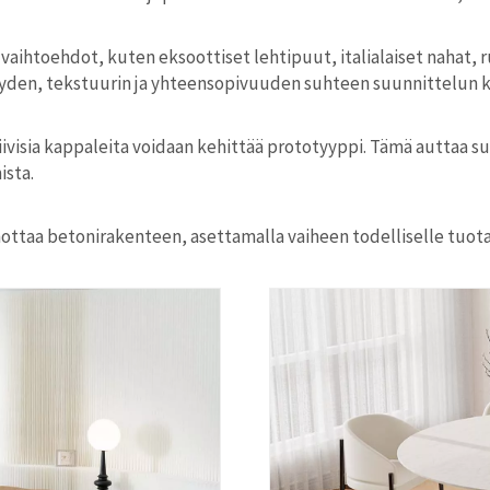
-vaihtoehdot, kuten eksoottiset lehtipuut, italialaiset nahat, 
vyyden, tekstuurin ja yhteensopivuuden suhteen suunnittelun k
tiivisia kappaleita voidaan kehittää prototyyppi. Tämä auttaa s
sta.
ttaa betonirakenteen, asettamalla vaiheen todelliselle tuota