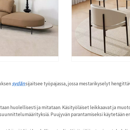
tuksen
sydän
sijaitsee työpajassa, jossa mestarikyselyt hengittä
aan huolellisesti ja mitataan. Käsityöläiset leikkaavat ja muo
suunnittelumäärityksiä. Puujyvän parantamiseksi käytetään erit