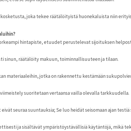
sketusta, joka tekee räätälöityistä huonekaluista niin erityi
aluihin?
korkeampi hintapiste, etuudet perustelevat sijoituksen helpost
 sinun, räätälöity makuun, toiminnallisuuteen ja tilaan.
n materiaaleihin, jotka on rakennettu kestämään sukupolvien
 viimeistely suoritetaan vertaansa vailla olevalla tarkkuudella.
vät seuraa suuntauksia; Se luo heidät seisomaan ajan testiä s
tisesti ja sisältävät ympäristöystävällisiä käytäntöjä, mikä tek