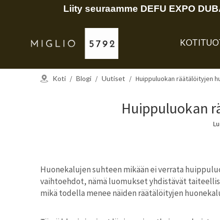
Liity seuraamme DEFU EXPO DUBAI
KOTI
TUO
Koti
/
Blogi
/
Uutiset
/
Huippuluokan räätälöityjen h
Huippuluokan rä
Lu
Huonekalujen suhteen mikään ei verrata huippuluo
vaihtoehdot, nämä luomukset yhdistävät taiteellis
mikä todella menee näiden räätälöityjen huonekal