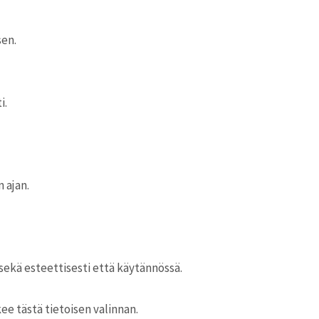
sen.
i.
 ajan.
ekä esteettisesti että käytännössä.
ee tästä tietoisen valinnan.