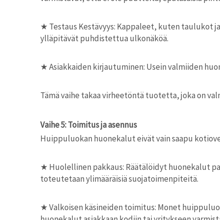
★
Testaus Kestävyys: Kappaleet, kuten taulukot ja
ylläpitävät puhdistettua ulkonäköä.
★
Asiakkaiden kirjautuminen: Usein valmiiden huon
Tämä vaihe takaa virheetöntä tuotetta, joka on val
Vaihe 5: Toimitus ja asennus
Huippuluokan huonekalut eivät vain saapu kotiove
★
Huolellinen pakkaus: Räätälöidyt huonekalut pak
toteutetaan ylimääräisiä suojatoimenpiteitä.
★
Valkoisen käsineiden toimitus: Monet huippuluok
huonekalut asiakkaan kodiin tai yritykseen varmistae