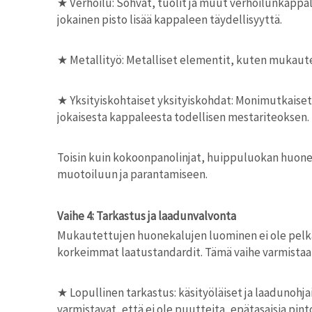
★
Verhoilu: Sohvat, tuolit ja muut verhoilunkappale
jokainen pisto lisää kappaleen täydellisyyttä.
★
Metallityö: Metalliset elementit, kuten mukautet
★
Yksityiskohtaiset yksityiskohdat: Monimutkaiset y
jokaisesta kappaleesta todellisen mestariteoksen.
Toisin kuin kokoonpanolinjat, huippuluokan huoneka
muotoiluun ja parantamiseen.
Vaihe 4: Tarkastus ja laadunvalvonta
Mukautettujen huonekalujen luominen ei ole pelkä
korkeimmat laatustandardit. Tämä vaihe varmistaa, 
★
Lopullinen tarkastus: käsityöläiset ja laadunohj
varmistavat, että ei ole puutteita, epätasaisia ​​pint