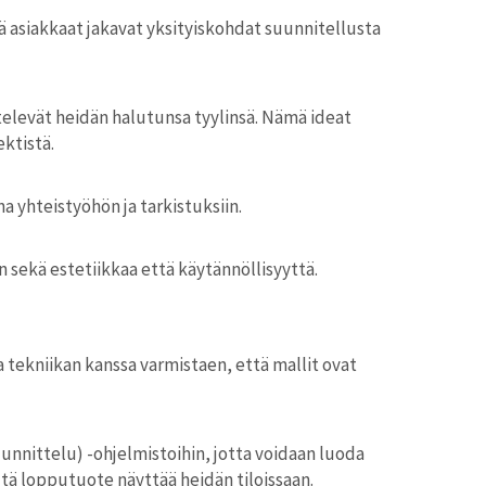
lä asiakkaat jakavat yksityiskohdat suunnitellusta
ittelevät heidän halutunsa tyylinsä. Nämä ideat
ktistä.
a yhteistyöhön ja tarkistuksiin.
sekä estetiikkaa että käytännöllisyyttä.
 tekniikan kanssa varmistaen, että mallit ovat
unnittelu) -ohjelmistoihin, jotta voidaan luoda
ltä lopputuote näyttää heidän tiloissaan.