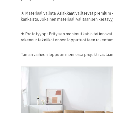
★
Materiaalivalinta: Asiakkaat valitsevat premium 
kankaista. Jokainen materiaali valitaan sen kestä
★
Prototyyppi: Erityisen monimutkaisia ​​tai innova
rakennustekniikat ennen lopputuotteen rakentami
Tämän vaiheen loppuun mennessä projekti vastaano