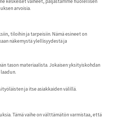
me keskeiset vaiheet, paljastamme huolellisen
uksen arvoisia.
in, tiloihin ja tarpeisiin. Nämä esineet on
kaan näkemystä ylellisyydestä ja
än tason materiaalista. Jokaisen yksityiskohdan
 laadun.
yöläisten ja itse asiakkaiden välillä.
ksia. Tämä vaihe on välttämätön varmistaa, että