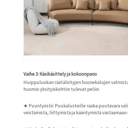
Vaihe 3: Käsikäsittely ja kokoonpano
Huippuluokan räätälöityjen huonekalujen valmis
huomio yksityiskohtiin tulevat peliin.
★
Puuntyöstö: Puukalusteille raaka puutavara valit
veistämistä, liittymistä ja kääntymistä vastaamaan 