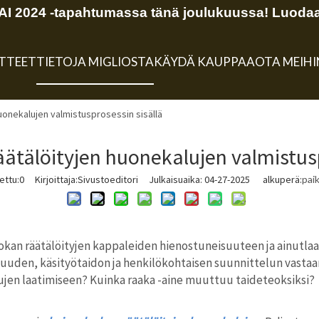
 2024 -tapahtumassa tänä joulukuussa! Luodaa
TTEET
TIETOJA MIGLIOSTA
KÄYDÄ KAUPPAA
OTA MEIH
uonekalujen valmistusprosessin sisällä
ätälöityjen huonekalujen valmistusp
ettu:
0
Kirjoittaja:Sivustoeditori Julkaisuaika: 04-27-2025 alkuperä:
pai
kan räätälöityjen kappaleiden hienostuneisuuteen ja ainutlaa
uuden, käsityötaidon ja henkilökohtaisen suunnittelun vastaam
ujen laatimiseen? Kuinka raaka -aine muuttuu taideteoksiksi?