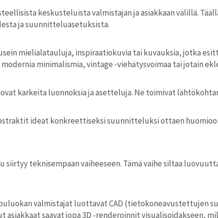
ellisista keskusteluista valmistajan ja asiakkaan välillä. Tääl
desta ja suunnitteluasetuksista.
 usein mielialatauluja, inspiraatiokuvia tai kuvauksia, jotka es
odernia minimalismia, vintage -viehätysvoimaa tai jotain ekle
ovat karkeita luonnoksia ja asetteluja. Ne toimivat lähtökohtan
straktit ideat konkreettiseksi suunnitteluksi ottaen huomioon 
u siirtyy teknisempaan vaiheeseen. Tämä vaihe siltaa luovuutta
ippuluokan valmistajat luottavat CAD (tietokoneavustettujen su
t asiakkaat saavat jopa 3D -renderoinnit visualisoidakseen, mi