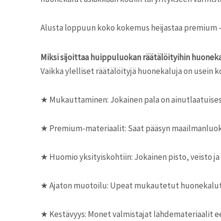
Alusta loppuun koko kokemus heijastaa premium -ko
Miksi sijoittaa huippuluokan räätälöityihin huonek
Vaikka ylelliset räätälöityjä huonekaluja on usein 
★
Mukauttaminen: Jokainen pala on ainutlaatuisesti
★
Premium-materiaalit: Saat pääsyn maailmanluoka
★
Huomio yksityiskohtiin: Jokainen pisto, veisto ja
★
Ajaton muotoilu: Upeat mukautetut huonekalut ei
★
Kestävyys: Monet valmistajat lähdemateriaalit eet