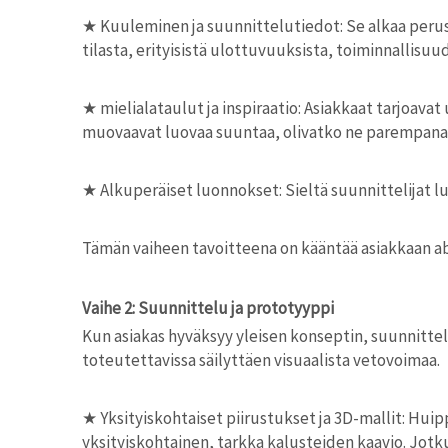
★ Kuuleminen ja suunnittelutiedot: Se alkaa peruste
tilasta, erityisistä ulottuvuuksista, toiminnallisuu
★
mielialataulut ja inspiraatio: Asiakkaat tarjoavat
muovaavat luovaa suuntaa, olivatko ne parempana m
★
Alkuperäiset luonnokset: Sieltä suunnittelijat lu
Tämän vaiheen tavoitteena on kääntää asiakkaan ab
Vaihe 2: Suunnittelu ja prototyyppi
Kun asiakas hyväksyy yleisen konseptin, suunnittel
toteutettavissa säilyttäen visuaalista vetovoimaa.
★
Yksityiskohtaiset piirustukset ja 3D-mallit: Hu
yksityiskohtainen, tarkka kalusteiden kaavio. Jotku