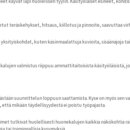
et käyvät läpi huolellisen tyylin. Käsityöläiset esineet, kohdi
ut teräskehykset, hitsaus, kiillotus ja pinnoite, saavuttaa vir
ksityiskohdat, kuten käsinmaalattuja kuvioita, sisäänajoja tai 
lujen valmistus riippuu ammattitaitoisista käsityöläisistä, jo
stään suunnittelun loppuun saattamista. Kyse on myös sen var
että mikään täydellisyydestä ei poistu työpajasta.
aimet tutkivat huolellisesti huonekalujen kaikkia näkökohtia r
oja tai toiminnallisia kysymyksiä.