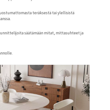
ruostumattomasta teräksestä tai ylellisistä
anssa.
uunnittelijoita säätämään mitat, mittasuhteet ja
nnolle.