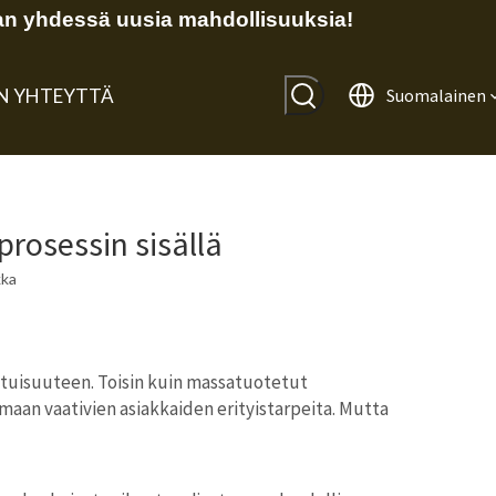
n yhdessä uusia mahdollisuuksia!
IN YHTEYTTÄ
Suomalainen
rosessin sisällä
kka
tuisuuteen. Toisin kuin massatuotetut
aan vaativien asiakkaiden erityistarpeita. Mutta