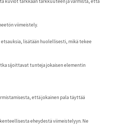
sta kuviot tarkkaan tarkkuuteen ja varmista, että
heetön viimeistely.
etsauksia, lisätään huolellisesti, mikä tekee
tka sijoittavat tunteja jokaisen elementin
mistamisesta, että jokainen pala täyttää
akenteellisesta eheydestä viimeistelyyn. Ne