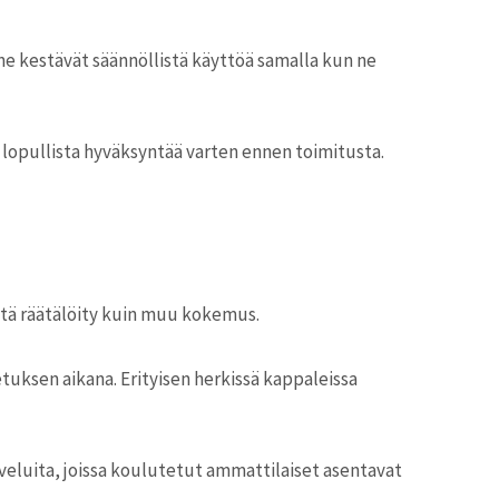
ne kestävät säännöllistä käyttöä samalla kun ne
 lopullista hyväksyntää varten ennen toimitusta.
htä räätälöity kuin muu kokemus.
tuksen aikana. Erityisen herkissä kappaleissa
veluita, joissa koulutetut ammattilaiset asentavat