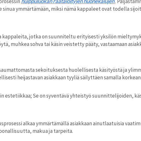
prosessin
huippuluokan räätälöityjen huonekalujen
. Paljastam
 sinua ymmärtämään, miksi nämä kappaleet ovat todella sijoit
appaleita, jotka on suunniteltu erityisesti yksilön mieltymyksi
öytä, muhkea sohva tai käsin veistetty pääty, vastaamaan asiak
aumattomasta sekoituksesta huolellisesta käsityöstä ja ylimm
isesti heijastavan asiakkaan tyyliä säilyttäen samalla korkean
 estetiikkaa; Se on syventävä yhteistyö suunnittelijoiden, käsit
prosessi alkaa ymmärtämällä asiakkaan ainutlaatuisia vaatimu
oonallisuutta, makua ja tarpeita.