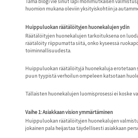
Tämä blogi vie sinut läpi monimutkaisen valmistus
huomion mukana oleviin yksityiskohtiin ja autamme
Huippuluokan räätälöityjen huonekalujen ydin
Räätälöityjen huonekalujen tarkoituksena on luoda k
räätälöity riippumatta siitä, onko kyseessä ruokap
toiminnallisuudesta.
Huippuluokan räätälöityjä huonekaluja erotetaan s
puun tyypistä verhoilun ompeleen katsotaan huolell
Tällaisten huonekalujen luomisprosessi ei koske vain
Vaihe 1: Asiakkaan vision ymmärtäminen
Huippuluokan räätälöityjen huonekalujen valmistus
jokainen pala heijastaa täydellisesti asiakkaan pers