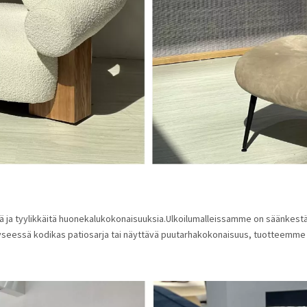
 ja tyylikkäitä huonekalukokonaisuuksia.Ulkoilumalleissamme on säänkestäv
yseessä kodikas patiosarja tai näyttävä puutarhakokonaisuus, tuotteemme m