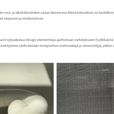
en sisä- ja ulkokalusteiden sarjan lanseeraus.Nämä kokoelmat on huolellise
 tarpeisiin ja mieltymyksiin.
i nykyaikaisia ​​design-elementtejä ajattomaan viehätykseen.Tyylikkäistä mod
skityimme yhdistämään monipuolisia materiaaleja ja viimeistelyjä, jolloin as