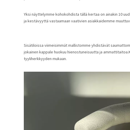
Yksi näyttelymme kohokohdista tällä kertaa on ainakin 10 uud
ja kestävyyttä vastaamaan vaativien asiakkaidemme muuttuviin
Sisätiloissa viimeisimmät mallistomme yhdistävät saumattomast
jokainen kappale huokuu hienostuneisuutta ja ammattitaitoa.Ke
tyyliherkkyyden mukaan.