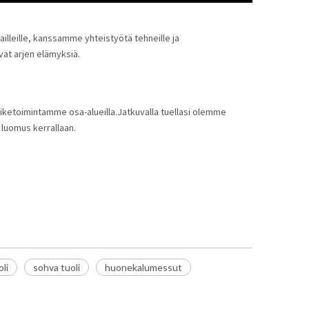
lleille, kanssamme yhteistyötä tehneille ja
vat arjen elämyksiä.
iketoimintamme osa-alueilla.Jatkuvalla tuellasi olemme
luomus kerrallaan.
li
sohva tuoli
huonekalumessut