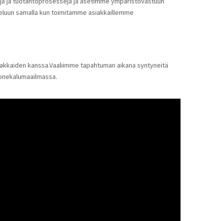
eja ja tuotantoprosesseja ja asetimme ympäristövastuun
ojeluun samalla kun toimitamme asiakkaillemme
asiakkaiden kanssa.Vaaliimme tapahtuman aikana syntyneitä
uonekalumaailmassa.