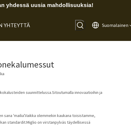
n yhdessä uusia mahdollisuuksia!
IN YHTEYTTÄ
Suomalainen
uonekalumessut
kka
kokalusteiden suunnittelussa.Sitoutumalla innovaatioihin ja
lainen sana 'mailia'.Vaikka olemmekin kaukana toisistamme,
n standardit.Miglio on virstanpylväs täydellisessä