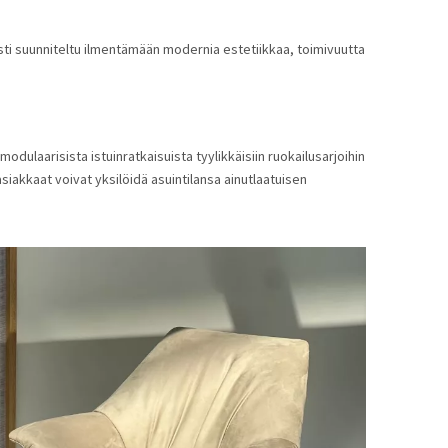
sti suunniteltu ilmentämään modernia estetiikkaa, toimivuutta
ulaarisista istuinratkaisuista tyylikkäisiin ruokailusarjoihin
iakkaat voivat yksilöidä asuintilansa ainutlaatuisen