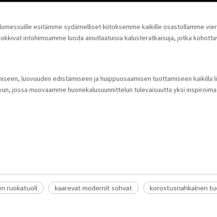
lumessuille esitämme sydämelliset kiitoksemme kaikille osastollamme vierai
okkivat intohimoamme luoda ainutlaatuisia kalusteratkaisuja, jotka kohotta
iseen, luovuuden edistämiseen ja huippuosaamisen tuottamiseen kaikilla li
, jossa muovaamme huonekalusuunnittelun tulevaisuutta yksi inspiroima 
n ruokatuoli
kaarevat modernit sohvat
korostusnahkainen tuo