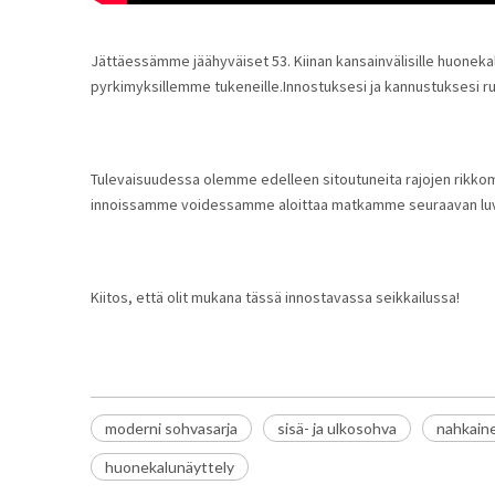
Jättäessämme jäähyväiset 53. Kiinan kansainvälisille huoneka
pyrkimyksillemme tukeneille.Innostuksesi ja kannustuksesi ru
Tulevaisuudessa olemme edelleen sitoutuneita rajojen rikkom
innoissamme voidessamme aloittaa matkamme seuraavan luvun
Kiitos, että olit mukana tässä innostavassa seikkailussa!
moderni sohvasarja
sisä- ja ulkosohva
nahkaine
huonekalunäyttely