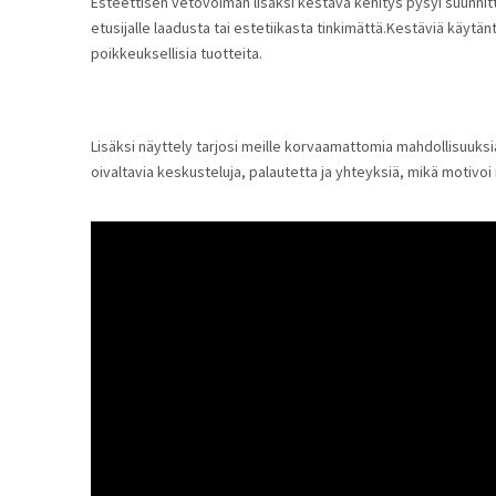
Esteettisen vetovoiman lisäksi kestävä kehitys pysyi suunni
etusijalle laadusta tai estetiikasta tinkimättä.Kestäviä käy
poikkeuksellisia tuotteita.
Lisäksi näyttely tarjosi meille korvaamattomia mahdollisuuks
oivaltavia keskusteluja, palautetta ja yhteyksiä, mikä moti