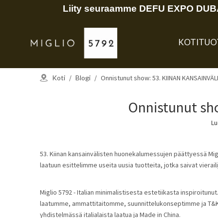
Liity seuraamme DEFU EXPO DUBAI
KOTI
TUO
Koti
/
Blogi
/
Onnistunut show: 53. KIINAN KANSAINVÄ
Onnistunut sh
Lu
53. Kiinan kansainvälisten huonekalumessujen päättyessä Migl
laatuun esittelimme useita uusia tuotteita, jotka saivat vierail
Miglio 5792 - Italian minimalistisesta estetiikasta inspiroitunu
laatumme, ammattitaitomme, suunnittelukonseptimme ja T&K-k
yhdistelmässä italialaista laatua ja Made in China.