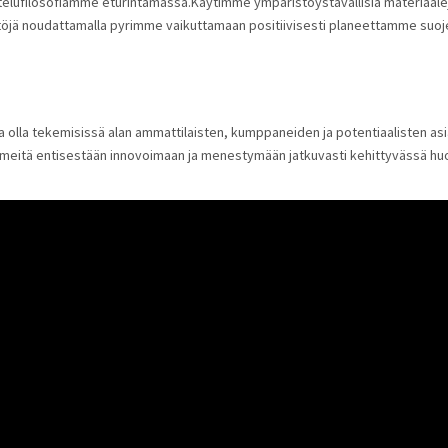
ttelufilosofiamme eturintamassa.Käytimme ympäristöystävällisiä materiaal
täntöjä noudattamalla pyrimme vaikuttamaan positiivisesti planeettamme su
ia olla tekemisissä alan ammattilaisten, kumppaneiden ja potentiaalisten 
voi meitä entisestään innovoimaan ja menestymään jatkuvasti kehittyvässä h