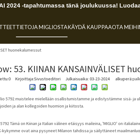
 2024 -tapahtumassa tänä joulukuussa! Luodaa
TTEET
TIETOJA MIGLIOSTA
KÄYDÄ KAUPPAA
OTA MEIH
LISET huonekalumessut
ow: 53. KIINAN KANSAINVÄLISET h
ettu:
0
Kirjoittaja:Sivustoeditori Julkaisuaika: 03-23-2024 alkuperä:
pai
io 5792 muistelee mielellään osallistumistamme ja edistystämme sisä- ja ul
ijoiden ja alan kollegoiden huomion ja kiitosta.
t.5792 Tämä on Kiinan ja Italian välinen etäisyys maileina, 'MIGLIO' on italia
ykymme ovat aina pysyneet Milanon tahdissa ja säilyttäneet maailmanluoka