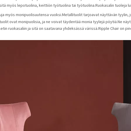
itä myös lepotuolina, keittiön työtuolina tai työtuolina.Ruokasalin tuoleja l
uja myös monipuolisuutensa vuoksi.Metallituolit tarjoavat näyttävän tyylin, 
ituolit ovat monipuolisia, ja ne voivat täydentää monia tyylejä pöytiä.Ne näy
setin ruokasaliin ja sitä on saatavana yhdeksässä värissä.Ripple Chair on pin