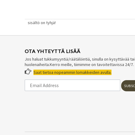
sisältö on tyhjä!
OTA YHTEYTTÄ LISÄÄ
Jos haluat tukkumyyntiä/räätälöintiä, sinulla on kysyttävää tai
huolenaiheita.Kerro meille, tiimimme on tavoitettavissa 24/7.

Saat tietoa nopeammin lomakkeiden avulla.
SUBSC