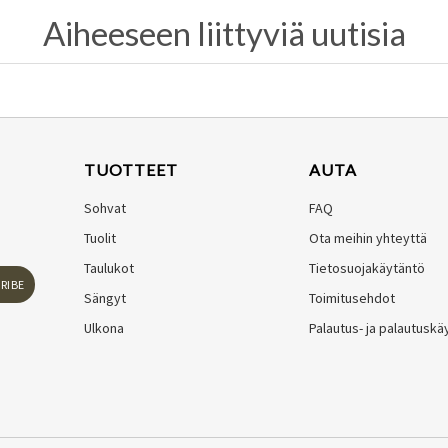
Aiheeseen liittyviä uutisia
TUOTTEET
AUTA
Sohvat
FAQ
Tuolit
Ota meihin yhteyttä
Taulukot
Tietosuojakäytäntö
RIBE
Sängyt
Toimitusehdot
Ulkona
Palautus- ja palautuskä