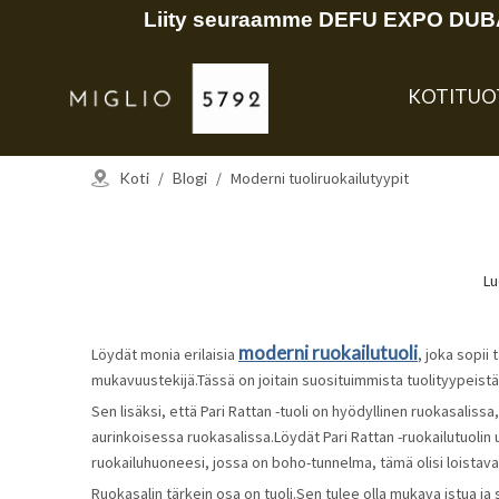
Liity seuraamme DEFU EXPO DUBAI
KOTI
TUO
Koti
/
Blogi
/
Moderni tuoliruokailutyypit
Lu
moderni ruokailutuoli
Löydät monia erilaisia
, joka sopii 
mukavuustekijä.Tässä on joitain suosituimmista tuolityypeistä 
Sen lisäksi, että Pari Rattan -tuoli on hyödyllinen ruokasaliss
aurinkoisessa ruokasalissa.Löydät Pari Rattan -ruokailutuolin
ruokailuhuoneesi, jossa on boho-tunnelma, tämä olisi loistava 
Ruokasalin tärkein osa on tuoli.Sen tulee olla mukava istua ja