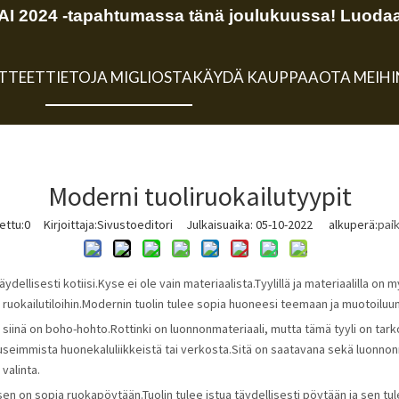
 2024 -tapahtumassa tänä joulukuussa! Luodaa
TTEET
TIETOJA MIGLIOSTA
KÄYDÄ KAUPPAA
OTA MEIH
Moderni tuoliruokailutyypit
ettu:
0
Kirjoittaja:Sivustoeditori Julkaisuaika: 05-10-2022 alkuperä:
pai
täydellisesti kotiisi.Kyse ei ole vain materiaalista.Tyylillä ja materiaalilla o
ruokailutiloihin.Modernin tuolin tulee sopia huoneesi teemaan ja muotoiluun.
a, siinä on boho-hohto.Rottinki on luonnonmateriaali, mutta tämä tyyli on tark
 useimmista huonekaluliikkeistä tai verkosta.Sitä on saatavana sekä luonnon
valinta.
 sen on sopia ruokapöytään.Tuolin tulee istua täydellisesti pöytään ja sen tu