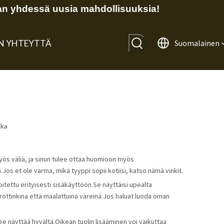
n yhdessä uusia mahdollisuuksia!
IN YHTEYTTÄ
Suomalainen
kka
n myös väliä, ja sinun tulee ottaa huomioon myös
Jos et ole varma, mikä tyyppi sopii kotiisi, katso nämä vinkit.
oitettu erityisesti sisäkäyttöön.Se näyttäisi upealta
rottinkina että maalattuina väreinä.Jos haluat luoda oman
lee näyttää hyvältä.Oikean tuolin lisääminen voi vaikuttaa