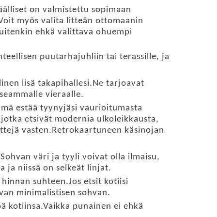
päälliset on valmistettu sopimaan
 Voit myös valita litteän ottomaanin
kuitenkin ehkä valittava ohuempi
ellisen puutarhajuhliin tai terassille, ja
inen lisä takapihallesi.Ne tarjoavat
useammalle vieraalle.
ämä estää tyynyjäsi vaurioitumasta
, jotka etsivät modernia ulkoleikkausta,
nttejä vasten.Retrokaartuneen käsinojan
hvan väri ja tyyli voivat olla ilmaisu,
ja niissä on selkeät linjat.
innan suhteen.Jos etsit kotiisi
van minimalistisen sohvan.
öä kotiinsa.Vaikka punainen ei ehkä