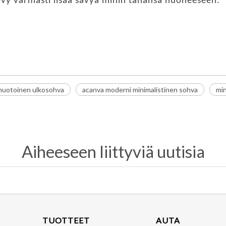
ävy varmasti lisää sävyä mihin tahansa huoneeseen.
muotoinen ulkosohva
acanva moderni minimalistinen sohva
min
Aiheeseen liittyviä uutisia
TUOTTEET
AUTA