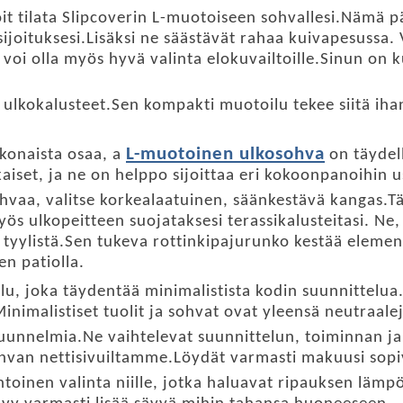
voit tilata Slipcoverin L-muotoiseen sohvallesi.Nämä 
 sijoituksesi.Lisäksi ne säästävät rahaa kuivapesussa.
 voi olla myös hyvä valinta elokuvailtoille.Sinun on 
kokalusteet.Sen kompakti muotoilu tekee siitä ihante
L-muotoinen ulkosohva
kokonaista osaa, a
on täydell
kaiset, ja ne on helppo sijoittaa eri kokoonpanoihin 
hvaa, valitse korkealaatuinen, säänkestävä kangas.T
myös ulkopeitteen suojataksesi terassikalusteitasi. Ne
 tyylistä.Sen tukeva rottinkipajurunko kestää eleme
en patiolla.
, joka täydentää minimalistista kodin suunnittelua.So
imalistiset tuolit ja sohvat ovat yleensä neutraaleja 
uunnelmia.Ne vaihtelevat suunnittelun, toiminnan ja h
ohvan nettisivuiltamme.Löydät varmasti makuusi sopi
toinen valinta niille, jotka haluavat ripauksen lämp