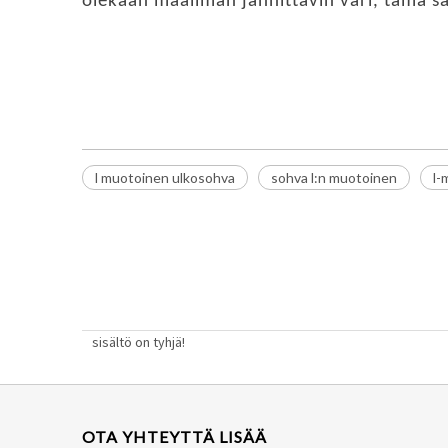
olekaan maailman jännittävin väri, tämä s
L-muotoinen sohva
l muotoinen ulkosohva
minimalistinen sohva
l muotoinen ulkosohva
sohva l:n muotoinen
l-
sisältö on tyhjä!
OTA YHTEYTTÄ LISÄÄ