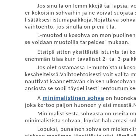
Jos sinulla on lemmikkejä tai lapsia, 
erikokoisiin sohvaihin ja ne voivat suojata
lisätäksesi istumapaikkoja.Nojattava sohva
vaihtoehto, jos sinulla on pieni tila.
L-muoto
d
ulkosohva on monipuolinen ul
se voidaan muotoilla tarpeidesi mukaan.
Etsitpä sitten yksittäistä istuinta tai 
enemmän tilaa kuin tavalliset 2- tai 3-paik
Jos olet ostamassa L-muotoista ulkoso
kesähelteissä.Vaihtoehtoisesti voit valita 
nauttivat käännettävän sinisen ulkosohvan
ansiosta se sopii täydellisesti rentoutumise
minimalistinen sohva
A
on huonekalu
joka kertoo paljon huoneen yleisilmeestä.Min
Minimalistisesta sohvasta on useita m
minimalistista sohvaa, löydät haluamasi s
Lopuksi, punainen sohva on mielenkiin