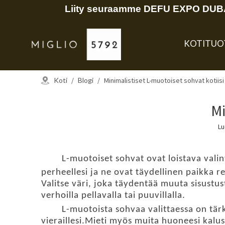
Liity seuraamme DEFU EXPO DUBAI
KOTI
TUO
Koti
/
Blogi
/
Minimalistiset L-muotoiset sohvat kotiisi
Mi
Lu
L-muotoiset sohvat ovat loistava valint
perheellesi ja ne ovat täydellinen paikka 
Valitse väri, joka täydentää muuta sisustu
verhoilla pellavalla tai puuvillalla.
L-muotoista sohvaa valittaessa on tär
vieraillesi.Mieti myös muita huoneesi kalu