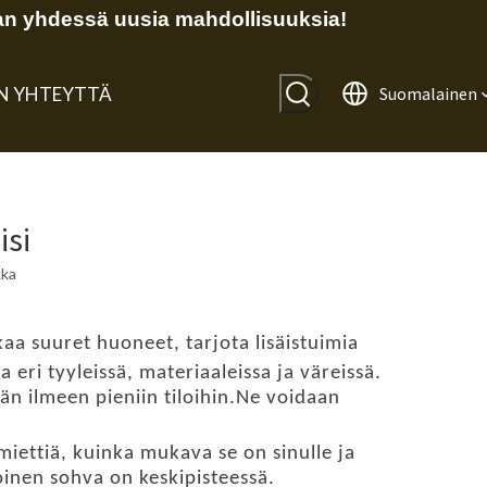
n yhdessä uusia mahdollisuuksia!
IN YHTEYTTÄ
Suomalainen
isi
kka
kaa suuret huoneet, tarjota lisäistuimia
a eri tyyleissä, materiaaleissa ja väreissä.
än ilmeen pieniin tiloihin.Ne voidaan
iettiä, kuinka mukava se on sinulle ja
oinen sohva on keskipisteessä.