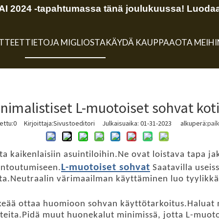
 2024 -tapahtumassa tänä joulukuussa! Luodaa
TTEET
TIETOJA MIGLIOSTA
KÄYDÄ KAUPPAA
OTA MEIH
nimalistiset L-muotoiset sohvat koti
ettu:
0
Kirjoittaja:Sivustoeditori Julkaisuaika: 01-31-2023 alkuperä:
pai
a kaikenlaisiin asuintiloihin.Ne ovat loistava tapa ja
L-muotoiset sohvat
rentoutumiseen.
Saatavilla useiss
sta.Neutraalin värimaailman käyttäminen luo tyylikkä
keää ottaa huomioon sohvan käyttötarkoitus.Haluat m
steita.Pidä muut huonekalut minimissä, jotta L-muot