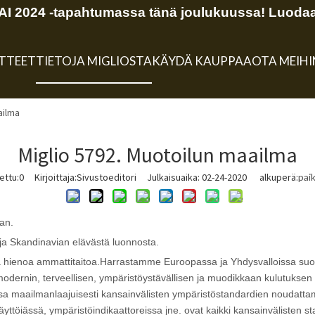
 2024 -tapahtumassa tänä joulukuussa! Luodaa
TTEET
TIETOJA MIGLIOSTA
KÄYDÄ KAUPPAA
OTA MEIH
ailma
Miglio 5792. Muotoilun maailma
ettu:
0
Kirjoittaja:Sivustoeditori Julkaisuaika: 02-24-2020 alkuperä:
pai
an.
a ja Skandinavian elävästä luonnosta.
 ja hienoa ammattitaitoa.Harrastamme Euroopassa ja Yhdysvalloissa su
dernin, terveellisen, ympäristöystävällisen ja muodikkaan kulutuksen k
ssa maailmanlaajuisesti kansainvälisten ympäristöstandardien noudattam
ttöiässä, ympäristöindikaattoreissa jne. ovat kaikki kansainvälisten s