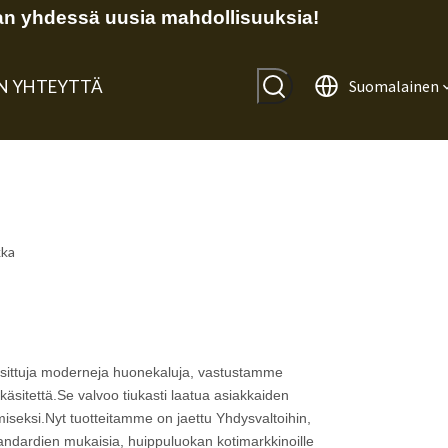
n yhdessä uusia mahdollisuuksia!
IN YHTEYTTÄ
Suomalainen
kka
osittuja moderneja huonekaluja, vastustamme
äsitettä.Se valvoo tiukasti laatua asiakkaiden
iseksi.Nyt tuotteitamme on jaettu Yhdysvaltoihin,
tandardien mukaisia, huippuluokan kotimarkkinoille