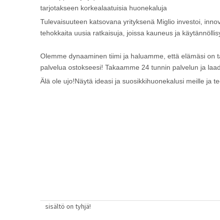
tarjotakseen korkealaatuisia huonekaluja
Tulevaisuuteen katsovana yrityksenä Miglio investoi, innov
tehokkaita uusia ratkaisuja, joissa kauneus ja käytännöllisy
Olemme dynaaminen tiimi ja haluamme, että elämäsi on täynn
palvelua ostokseesi! Takaamme 24 tunnin palvelun ja laad
Älä ole ujo!Näytä ideasi ja suosikkihuonekalusi meille ja te
sisältö on tyhjä!