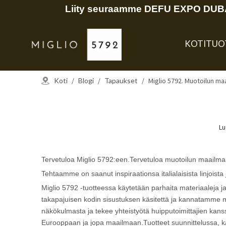
Liity seuraamme DEFU EXPO DUBAI
KOTI
TUO
Koti
/
Blogi
/
Tapaukset
/
Miglio 5792. Muotoilun ma
Lu
Tervetuloa Miglio 5792:een.Tervetuloa muotoilun maailma
Tehtaamme on saanut inspiraationsa italialaisista linjoist
Miglio 5792 -tuotteessa käytetään parhaita materiaaleja
takapajuisen kodin sisustuksen käsitettä ja kannatamme mo
näkökulmasta ja tekee yhteistyötä huipputoimittajien kan
Eurooppaan ja jopa maailmaan.Tuotteet suunnittelussa, käy