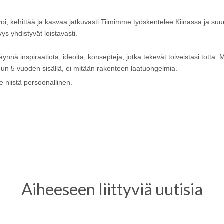
oi, kehittää ja kasvaa jatkuvasti.Tiimimme työskentelee Kiinassa ja suun
ys yhdistyvät loistavasti.
ä inspiraatiota, ideoita, konsepteja, jotka tekevät toiveistasi totta.
M
un 5 vuoden sisällä, ei mitään rakenteen laatuongelmia.
e niistä persoonallinen.
Aiheeseen liittyviä uutisia