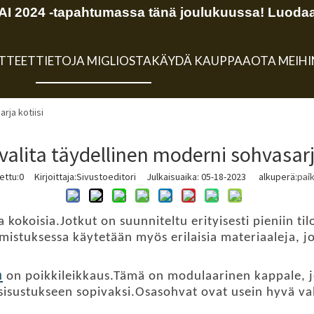
 2024 -tapahtumassa tänä joulukuussa! Luodaa
TTEET
TIETOJA MIGLIOSTA
KÄYDÄ KAUPPAA
OTA MEIH
rja kotiisi
valita täydellinen moderni sohvasarja
ettu:
0
Kirjoittaja:Sivustoeditori Julkaisuaika: 05-18-2023 alkuperä:
pai
okoisia.Jotkut on suunniteltu erityisesti pieniin tilo
uksessa käytetään myös erilaisia ​​materiaaleja, jot
a
on poikkileikkaus.Tämä on modulaarinen kappale, j
isustukseen sopivaksi.Osasohvat ovat usein hyvä vali