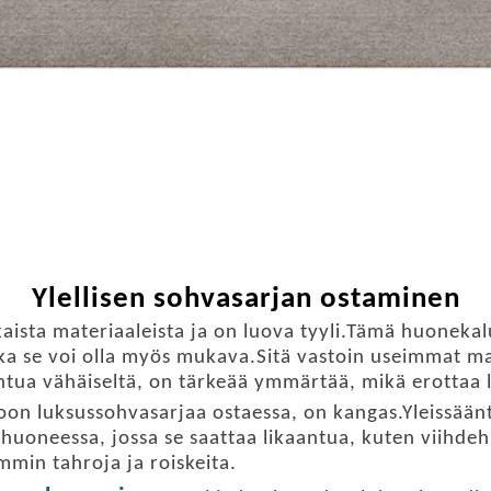
Ylellisen sohvasarjan ostaminen
kaista materiaaleista ja on luova tyyli.Tämä huonekal
vaikka se voi olla myös mukava.Sitä vastoin useimmat 
ntua vähäiseltä, on tärkeää ymmärtää, mikä erottaa l
on luksussohvasarjaa ostaessa, on kangas.Yleissään
huoneessa, jossa se saattaa likaantua, kuten viihde
min tahroja ja roiskeita.