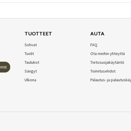
TUOTTEET
AUTA
Sohvat
FAQ
Tuolit
Ota meihin yhteyttä
Taulukot
Tietosuojakäytäntö
RIBE
Sängyt
Toimitusehdot
Ulkona
Palautus- ja palautuskä