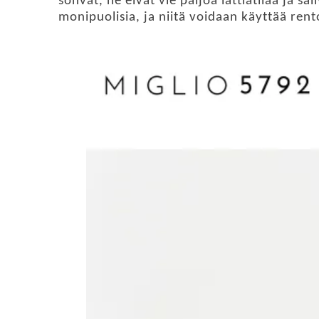
sohvat, ne eivät vie paljoa lattiatilaa ja 
monipuolisia, ja niitä voidaan käyttää ren