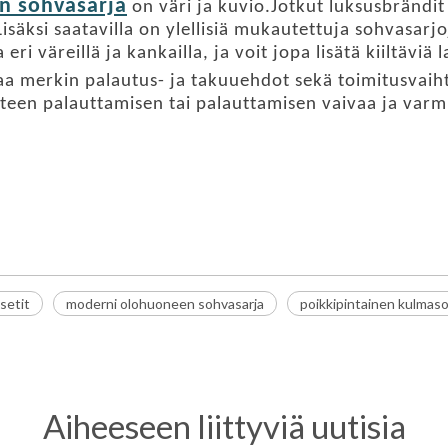
en sohvasarja
on väri ja kuvio.Jotkut luksusbrändit t
isäksi saatavilla on ylellisiä mukautettuja sohvasarjo
väreillä ja kankailla, ja voit jopa lisätä kiiltäviä l
aa merkin palautus- ja takuuehdot sekä toimitusvaiht
een palauttamisen tai palauttamisen vaivaa ja varmis
asetit
moderni olohuoneen sohvasarja
poikkipintainen kulmas
Aiheeseen liittyviä uutisia