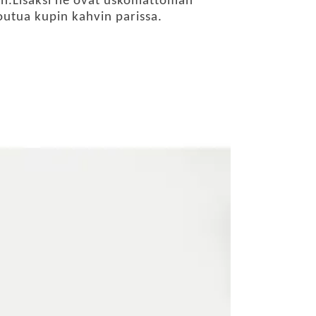
laan.Lisäksi ne ovat uskomattoman
outua kupin kahvin parissa.