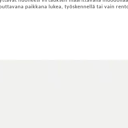
säilyttävät huoneesi virtauksen määrittävällä muodol
touttavana paikkana lukea, työskennellä tai vain rent