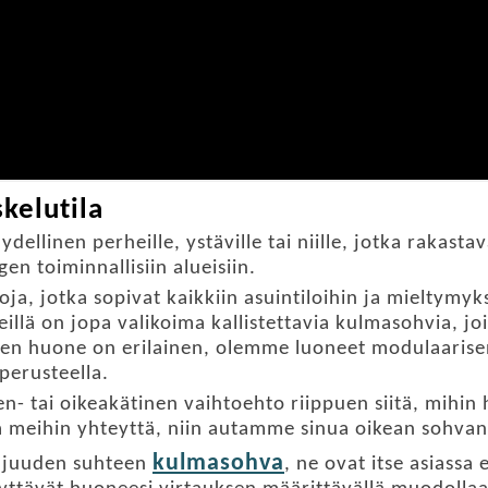
kelutila
dellinen perheille, ystäville tai niille, jotka rakast
en toiminnallisiin alueisiin.
oja, jotka sopivat kaikkiin asuintiloihin ja mieltymyksi
llä on jopa valikoima kallistettavia kulmasohvia, jo
nen huone on erilainen, olemme luoneet modulaarisen 
perusteella.
 tai oikeakätinen vaihtoehto riippuen siitä, mihin h
ta meihin yhteyttä, niin autamme sinua oikean sohvan
kulmasohva
aajuuden suhteen
, ne ovat itse asiassa e