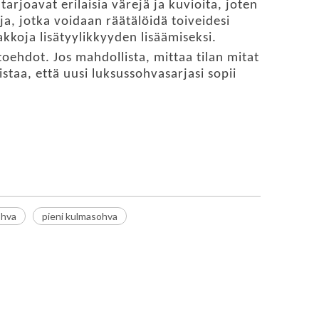
arjoavat erilaisia ​​värejä ja kuvioita, joten
ja, jotka voidaan räätälöidä toiveidesi
akkoja lisätyylikkyyden lisäämiseksi.
oehdot. Jos mahdollista, mittaa tilan mitat
taa, että uusi luksussohvasarjasi sopii
ohva
pieni kulmasohva