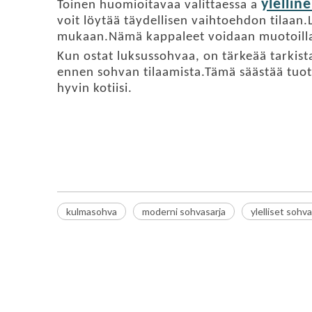
ylellin
Toinen huomioitavaa valittaessa a
voit löytää täydellisen vaihtoehdon tilaan.L
mukaan.Nämä kappaleet voidaan muotoilla eri 
Kun ostat luksussohvaa, on tärkeää tarkist
ennen sohvan tilaamista.Tämä säästää tuott
hyvin kotiisi.
kulmasohva
ylellinen sohvasarja
moderni sohvasarja
kulmasohva
moderni sohvasarja
ylelliset sohv