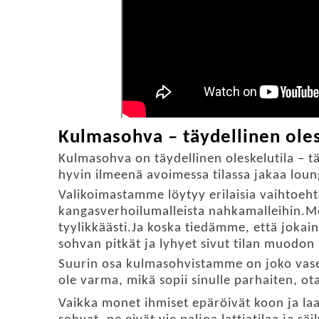
Kulmasohva – täydellinen oles
Kulmasohva on täydellinen oleskelutila – täy
hyvin ilmeenä avoimessa tilassa jakaa loung
Valikoimastamme löytyy erilaisia ​​vaihtoeht
kangasverhoilumalleista nahkamalleihin.Mei
tyylikkäästi.Ja koska tiedämme, että jokai
sohvan pitkät ja lyhyet sivut tilan muodon 
Suurin osa kulmasohvistamme on joko vasen-
ole varma, mikä sopii sinulle parhaiten, o
Vaikka monet ihmiset epäröivät koon ja l