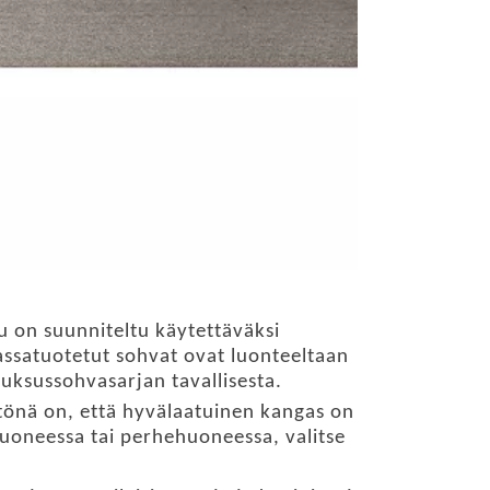
u on suunniteltu käytettäväksi
massatuotetut sohvat ovat luonteeltaan
uksussohvasarjan tavallisesta.
tönä on, että hyvälaatuinen kangas on
huoneessa tai perhehuoneessa, valitse