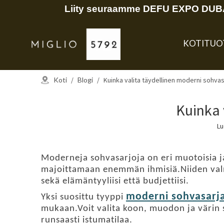
Liity seuraamme DEFU EXPO DUBAI
KOTI
TUO
Koti
/
Blogi
/
Kuinka valita täydellinen moderni sohvasa
Kuinka 
Lu
Moderneja sohvasarjoja on eri muotoisia ja k
majoittamaan enemmän ihmisiä.Niiden valmist
sekä elämäntyyliisi että budjettiisi.
moderni sohvasarj
Yksi suosittu tyyppi
mukaan.Voit valita koon, muodon ja värin s
runsaasti istumatilaa.