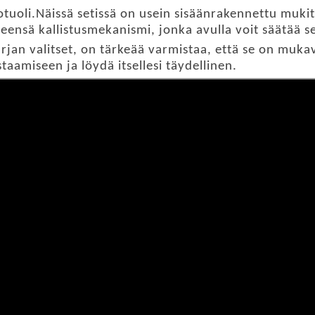
uoli.Näissä setissä on usein sisäänrakennettu mukitel
leensä kallistusmekanismi, jonka avulla voit säätää 
rjan valitset, on tärkeää varmistaa, että se on muka
staamiseen ja löydä itsellesi täydellinen.