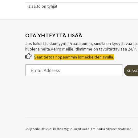
sisältö on tyhjä!
OTA YHTEYTTÄ LISÄÄ
Jos haluat tukkumyyntiä/räätälöintiä, sinulla on kysyttävää tai
huolenaiheita.Kerro meille, tiimimme on tavoitettavissa 24/7.

Saat tietoa nopeammin lomakkeiden avulla.
SUBSC
.
​Tekijänoikeudet 2023 Heshan Miglio Furniture Co., Ltd. Kaikki oikeudet pidätetään